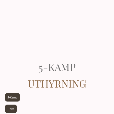
roligt med vänner, kollegor eller familj.
Boka Nu
5-KAMP
UTHYRNING
5-Kamp
HYRA