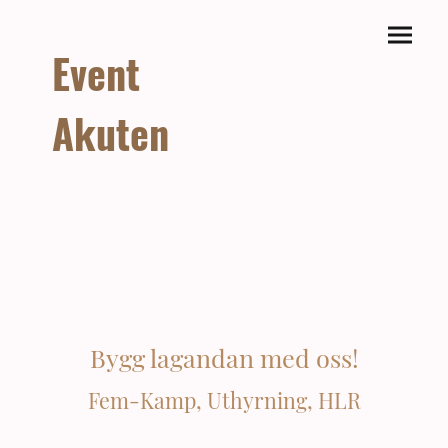
Event
Akuten
Bygg lagandan med oss!
Fem-Kamp, Uthyrning, HLR
Förena underhållning och tävling med vår 5-kamp. Perfekt för där du ska ha